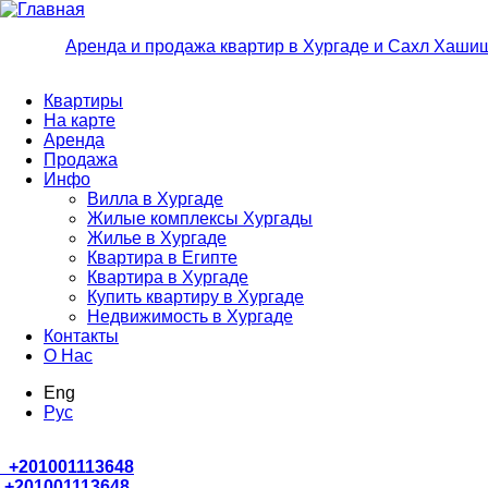
Перейти к основному содержанию
Аренда и продажа квартир в Хургаде и Сахл Хаши
Квартиры
На карте
Аренда
Продажа
Инфо
Вилла в Хургаде
Жилые комплексы Хургады
Жилье в Хургаде
Квартира в Египте
Квартира в Хургаде
Купить квартиру в Хургаде
Недвижимость в Хургаде
Контакты
О Нас
Eng
Руc
+
201001113648
+201001113648