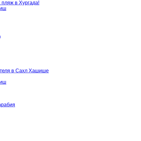
 пляж в Хургада!
шиш
)
Отеля в Сахл Хашише
шиш
арабия