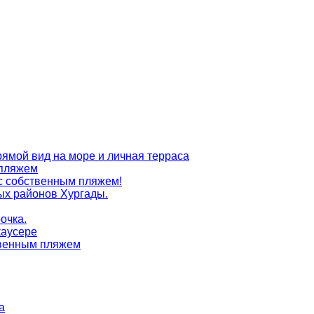
рямой вид на море и личная терраса
 пляжем
 с собственным пляжем!
ых районов Хургады.
очка.
каусере
ственным пляжем
а