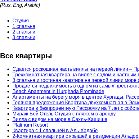
(Rus, Eng, Arabic)
Студия
1 спальня
2 спальни
3 спальни
Все квартиры
Сдается роскошная часть виллы на первой линии – П
Трехкомнатная квартира на вилле с садом и частным
3 спальня и гостиная квартира на первой линии море
Продается недвижимость в одном из самых престижн
Beach Apartment in Hurghada Prominade
Апартаменты на берегу моря в центре Хургады. Расср
Горячая предложения Квартира двухкомнатная в Эль
Квартира в безпроцентную Рассрочку на 7 лет с соб
Мираж Бей Отель Студия с пляжем в аренду
Вилла с видом на море в Сахль-Хашише
Platinum Resort
Квартира с 1 спальней в Аль-Хадабе
2-Комнатная квартира с крышей в резиденции Альдор