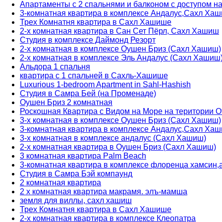
Апартаменты с 2 спальнями и балконом с доступом на
3-комнатная квартира в комплексе Андалус,Сахл Ха
Трех Комнатня квартира в Сахл Хашише
2-х комнатная квартира в Сан Сет Пёрл, Сахл Хашиш
Студия в комплексе Даймонд Резорт
2-х комнатная в комплексе Оушен Бриз (Сахл Хашиш)
2-х комнатная в комплексе Эль Андалус (Сахл Хашиш
Альдора 1 спальня
квартира с 1 спальней в Сахль-Хашише
Luxurious 1-bedroom Apartment in Sahl-Hashish
Студия в Самра Бей (на Променаде)
Оушен Бриз 2 комнатная
Роскошная Квартира с Видом на Море на територии 
3-х комнатная в комплексе Оушен Бриз (Сахл Хашиш)
3-комнатная квартира в комплексе Андалус,Сахл Ха
3-х комнатная в комплексе андалус (Сахл Хашиш)
2-х комнатная квартира в Оушен Бриз (Сахл Хашиш)
3 комнатная квартира Palm Beach
3-комнатная квартира в комплексе флоренца хамсин,
Студия в Самра Бэй компаунд
2 комнатная квартира
2 х комнатная квартира макрамя. элъ-мамша
земля для виллы, сахл хашиш
Трех Комнатня квартира в Сахл Хашише
2-х комнатная квартира в комплексе Клеопатра