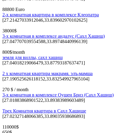
88800 Euro
2-х комнатная квартира в комплексе Клеопатра
[27.21427033912046,33.839602970102625]
38000$
3-х комнатная в комплексе андалус (Сахл Хашиш)
[27.047707039554588,33.89748440996139]
800$/month
земля для виллы, сахл хашиш
[27.04018219066479,33.87793187637471]
2 х комнатная квартира макрамя. элъ-мамша
[27.190525626118152,33.832549927965104]
270 $ / month
3-х комнатная в комплексе Оушен Бриз (Сахл Хашиш)
[27.01883868901522,33.89383989603489]
Трех Комнатня квартира в Сахл Хашише
[27.02327148066385,33.89035938686893]
110000$
650$