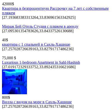
42000$
Квартира в безпроцентную Рассрочку на 7 лет с собственным
пляжем
[27.193683383313264,33.836961563342925]
Мираж Бей Отель Студия с пляжем в аренду
[27.095301354783626,33.84337526130688]
40$
квартира с 1 спальней в Сахль-Хашише
[27.257028726639163,33.82791717486236]
75,000 $
Luxurious 1-bedroom Apartment in Sahl-Hashish
[27.019172329333752,33.892435316621686]
800$
Вилла с видом на море в Сахль-Хашише
[27.257028726639163,33.82791717486236]