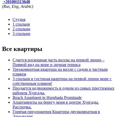
+201001113648
(Rus, Eng, Arabic)
Студия
1 спальня
2 спальни
3 спальни
Все квартиры
Сдается роскошная часть виллы на первой линии –
Прямой вид на море и личная терраса
Трехкомнатная квартира на вилле с садом и частным
пляжем
3 спальня и гостиная квартира на первой линии море с
собственным пляжем!
Продается недвижимость в одном из самых престижных
районов Хургады.
Beach Apartment in Hurghada Prominade
Апартаменты на берегу моря в центре Хургады.
Рассрочка.
Горячая предложения Квартира двухкомнатная в
Элькаусере