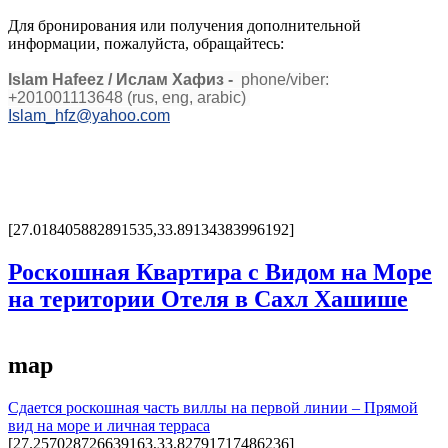
Для бронирования или получения дополнительной
информации, пожалуйста, обращайтесь:
Islam Hafeez
/ Ислам Хафиз -
phone/viber:
+201001113648 (rus, eng, arabic)
Islam_hfz@yahoo.com
[27.018405882891535,33.89134383996192]
Роскошная Квартира с Видом на Море
на територии Отеля в Сахл Хашише
map
Сдается роскошная часть виллы на первой линии – Прямой
вид на море и личная терраса
[27.257028726639163,33.82791717486236]