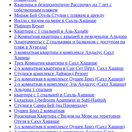
Квартира в безпроцентную Рассрочку на 7 лет с
собственным пляжем
Мираж Бей Отель Студия с пляжем в аренду
Вилла с видом на море в Сахль-Хашише
Platinum Resort
Квартира с 1 спальней в Аль-Хадабе
2-Комнатная квартира с крышей в резиденции Альдора
Апартаменты с 2 спальнями и балконом с доступом на
пляж в Хургада!
3-комнатная квартира в комплексе Андалус,Сахл
Хашиш
Трех Комнатня квартира в Сахл Хашише
2-х комнатная квартира в Сан Сет Пёрл, Сахл Хашиш
Студия в комплексе Даймонд Резорт
2-х комнатная в комплексе Оушен Бриз (Сахл Хашиш)
2-х комнатная в комплексе Эль Андалус (Сахл Хашиш)
Альдора 1 спальня
квартира с 1 спальней в Сахль-Хашише
Luxurious 1-bedroom Apartment in Sahl-Hashish
Студия в Самра Бей (на Променаде)
Оушен Бриз 2 комнатная
Роскошная Квартира с Видом на Море на територии
Отеля в Сахл Хашише
3-х комнатная в комплексе Оушен Бриз (Сахл Хашиш)
3-комнатная квартира в комплексе Андалус,Сахл