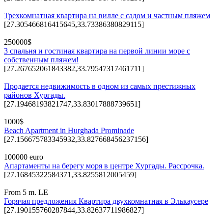
Трехкомнатная квартира на вилле с садом и частным пляжем
[27.305466816415645,33.73386380829115]
250000$
3 спальня и гостиная квартира на первой линии море с
собственным пляжем!
[27.267652061843382,33.79547317461711]
Продается недвижимость в одном из самых престижных
районов Хургады.
[27.19468193821747,33.83017888739651]
1000$
Beach Apartment in Hurghada Prominade
[27.156675783345932,33.827668456237156]
100000 euro
Апартаменты на берегу моря в центре Хургады. Рассрочка.
[27.16845322584371,33.8255812005459]
From 5 m. LE
Горячая предложения Квартира двухкомнатная в Элькаусере
[27.190155760287844,33.82637711986827]