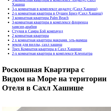
Хашиш
3-х комнатная в комплексе андалус (Сахл Хашиш)
2-х комнатная квартира в Оушен Бриз (Сахл Хашиш)
3 комнатная квартира Palm Beach
3-комнатная квартира в комплексе флоренца
хамсин,арабия
Студия в Самра Бэй компаунд
2 комнатная квартира
2 х комнатная квартира макрамя. элъ-мамша
земля для виллы, сахл хашиш
Трех Комнатня квартира в Сахл Хашише
2-х комнатная квартира в комплексе Клеопатра
Роскошная Квартира с
Видом на Море на територии
Отеля в Сахл Хашише