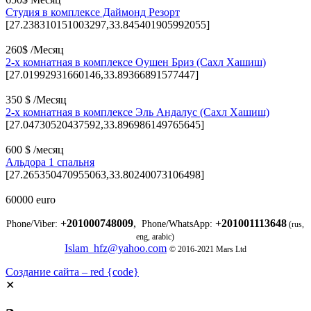
Студия в комплексе Даймонд Резорт
[27.238310151003297,33.845401905992055]
260$ /Месяц
2-х комнатная в комплексе Оушен Бриз (Сахл Хашиш)
[27.01992931660146,33.89366891577447]
350 $ /Месяц
2-х комнатная в комплексе Эль Андалус (Сахл Хашиш)
[27.04730520437592,33.896986149765645]
600 $ /месяц
Альдора 1 спальня
[27.265350470955063,33.80240073106498]
60000 euro
+201000748009
,
+201001113648
Phone/Viber:
Phone/WhatsApp:
(rus,
eng, arabic)
Islam_hfz@yahoo.com
© 2016-2021 Mars Ltd
Создание сайта – red {code}
✕