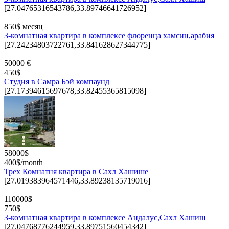
[27.04765316543786,33.89746641726952]
850$ месяц
3-комнатная квартира в комплексе флоренца хамсин,арабия
[27.24234803722761,33.841628627344775]
50000 €
450$
Студия в Самра Бэй компаунд
[27.17394615697678,33.82455365815098]
58000$
400$/month
Трех Комнатня квартира в Сахл Хашише
[27.019383964571446,33.89238135719016]
110000$
750$
3-комнатная квартира в комплексе Андалус,Сахл Хашиш
[27.04768776244959,33.89751560454342]