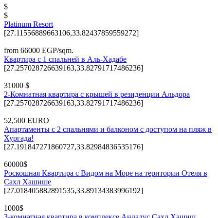
$
$
Platinum Resort
[27.11556889663106,33.82437859559272]
from 66000 EGP/sqm.
Квартира с 1 спальней в Аль-Хадабе
[27.257028726639163,33.82791717486236]
31000 $
2-Комнатная квартира с крышей в резиденции Альдора
[27.257028726639163,33.82791717486236]
52,500 EURO
Апартаменты с 2 спальнями и балконом с доступом на пляж в
Хургада!
[27.191847271860727,33.82984836535176]
60000$
Роскошная Квартира с Видом на Море на територии Отеля в
Сахл Хашише
[27.018405882891535,33.89134383996192]
1000$
3-комнатная квартира в комплексе Андалус,Сахл Хашиш