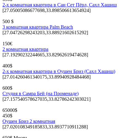
2-х комнатная квартира в Сан Сет Пёрл, Сахл Хашиш
[27.05005086677698,33.898506613654924]
500 $
3 комнатная квартира Palm Beach
[27.04726298243203,33.88921602615292]
150€
2 комнатная квартира
[27.19290232244665,33.82962619474628]
400$
2-х комнатная квартира в Оушен Бриз (Сахл Хашиш)
[27.014260461340175,33.89940928484468]
600$
Студия в Самра Бей (на Променаде)
[27.157540578627035,33.82786242303021]
65000$
450$
Оушен Бриз 2 комнатная
[27.020108349185833,33.8937710911288]
650$ Месяц