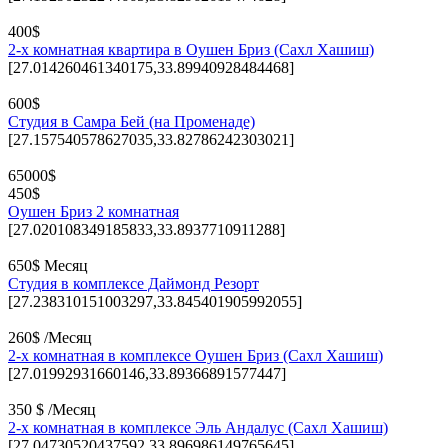
400$
2-х комнатная квартира в Оушен Бриз (Сахл Хашиш)
[27.014260461340175,33.89940928484468]
600$
Студия в Самра Бей (на Променаде)
[27.157540578627035,33.82786242303021]
65000$
450$
Оушен Бриз 2 комнатная
[27.020108349185833,33.8937710911288]
650$ Месяц
Студия в комплексе Даймонд Резорт
[27.238310151003297,33.845401905992055]
260$ /Месяц
2-х комнатная в комплексе Оушен Бриз (Сахл Хашиш)
[27.01992931660146,33.89366891577447]
350 $ /Месяц
2-х комнатная в комплексе Эль Андалус (Сахл Хашиш)
[27.04730520437592,33.896986149765645]