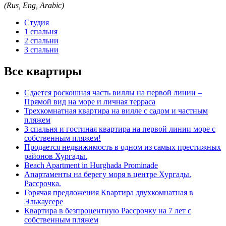
(Rus, Eng, Arabic)
Студия
1 спальня
2 спальни
3 спальни
Все квартиры
Сдается роскошная часть виллы на первой линии –
Прямой вид на море и личная терраса
Трехкомнатная квартира на вилле с садом и частным
пляжем
3 спальня и гостиная квартира на первой линии море с
собственным пляжем!
Продается недвижимость в одном из самых престижных
районов Хургады.
Beach Apartment in Hurghada Prominade
Апартаменты на берегу моря в центре Хургады.
Рассрочка.
Горячая предложения Квартира двухкомнатная в
Элькаусере
Квартира в безпроцентную Рассрочку на 7 лет с
собственным пляжем