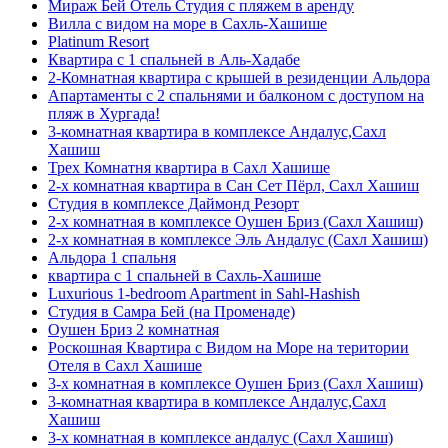
Мираж Бей Отель Студия с пляжем в аренду
Вилла с видом на море в Сахль-Хашише
Platinum Resort
Квартира с 1 спальней в Аль-Хадабе
2-Комнатная квартира с крышей в резиденции Альдора
Апартаменты с 2 спальнями и балконом с доступом на
пляж в Хургада!
3-комнатная квартира в комплексе Андалус,Сахл
Хашиш
Трех Комнатня квартира в Сахл Хашише
2-х комнатная квартира в Сан Сет Пёрл, Сахл Хашиш
Студия в комплексе Даймонд Резорт
2-х комнатная в комплексе Оушен Бриз (Сахл Хашиш)
2-х комнатная в комплексе Эль Андалус (Сахл Хашиш)
Альдора 1 спальня
квартира с 1 спальней в Сахль-Хашише
Luxurious 1-bedroom Apartment in Sahl-Hashish
Студия в Самра Бей (на Променаде)
Оушен Бриз 2 комнатная
Роскошная Квартира с Видом на Море на територии
Отеля в Сахл Хашише
3-х комнатная в комплексе Оушен Бриз (Сахл Хашиш)
3-комнатная квартира в комплексе Андалус,Сахл
Хашиш
3-х комнатная в комплексе андалус (Сахл Хашиш)