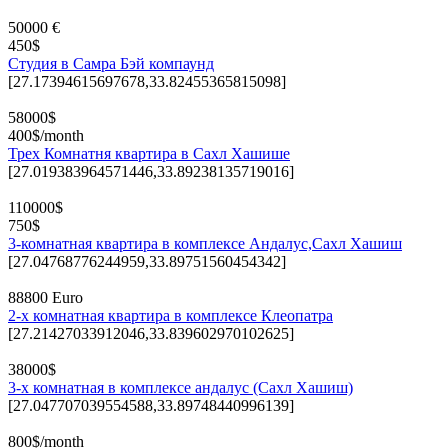
50000 €
450$
Студия в Самра Бэй компаунд
[27.17394615697678,33.82455365815098]
58000$
400$/month
Трех Комнатня квартира в Сахл Хашише
[27.019383964571446,33.89238135719016]
110000$
750$
3-комнатная квартира в комплексе Андалус,Сахл Хашиш
[27.04768776244959,33.89751560454342]
88800 Euro
2-х комнатная квартира в комплексе Клеопатра
[27.21427033912046,33.839602970102625]
38000$
3-х комнатная в комплексе андалус (Сахл Хашиш)
[27.047707039554588,33.89748440996139]
800$/month