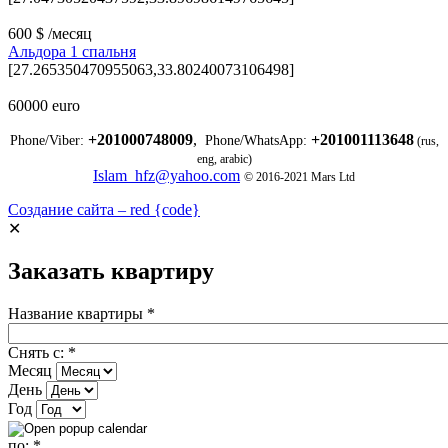
600 $ /месяц
Альдора 1 спальня
[27.265350470955063,33.80240073106498]
60000 euro
+201000748009
,
+201001113648
Phone/Viber:
Phone/WhatsApp:
(rus,
eng, arabic)
Islam_hfz@yahoo.com
© 2016-2021 Mars Ltd
Создание сайта – red {code}
✕
Заказать квартиру
Название квартиры
*
Снять с:
*
Месяц
День
Год
по:
*