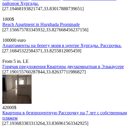
районов Хургады.
[27.19468193821747,33.83017888739651]
1000$
Beach Apartment in Hurghada Prominade
[27.156675783345932,33.827668456237156]
100000 euro
Апартаменты на берегу моря в центре Хургады. Рассрочка.
[27.16845322584371,33.8255812005459]
From 5 m. LE
Горячая предложения Квартира двухкомнатная в Элькаусере
[27.190155760287844,33.82637711986827]
42000$
Квартира в безпроцентную Рассрочку на 7 лет с собственным
пляжем
[27.193683383313264,33.836961563342925]