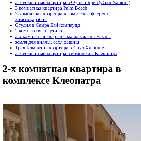
2-х комнатная квартира в Оушен Бриз (Сахл Хашиш)
3 комнатная квартира Palm Beach
3-комнатная квартира в комплексе флоренца
хамсин,арабия
Студия в Самра Бэй компаунд
2 комнатная квартира
2 х комнатная квартира макрамя. элъ-мамша
земля для виллы, сахл хашиш
Трех Комнатня квартира в Сахл Хашише
2-х комнатная квартира в комплексе Клеопатра
2-х комнатная квартира в
комплексе Клеопатра