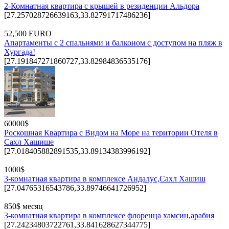
2-Комнатная квартира с крышей в резиденции Альдора
[27.257028726639163,33.82791717486236]
52,500 EURO
Апартаменты с 2 спальнями и балконом с доступом на пляж в
Хургада!
[27.191847271860727,33.82984836535176]
60000$
Роскошная Квартира с Видом на Море на територии Отеля в
Сахл Хашише
[27.018405882891535,33.89134383996192]
1000$
3-комнатная квартира в комплексе Андалус,Сахл Хашиш
[27.04765316543786,33.89746641726952]
850$ месяц
3-комнатная квартира в комплексе флоренца хамсин,арабия
[27.24234803722761,33.841628627344775]