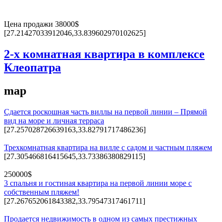
Цена продажи 38000$
[27.21427033912046,33.839602970102625]
2-х комнатная квартира в комплексе
Клеопатра
map
Сдается роскошная часть виллы на первой линии – Прямой
вид на море и личная терраса
[27.257028726639163,33.82791717486236]
Трехкомнатная квартира на вилле с садом и частным пляжем
[27.305466816415645,33.73386380829115]
250000$
3 спальня и гостиная квартира на первой линии море с
собственным пляжем!
[27.267652061843382,33.79547317461711]
Продается недвижимость в одном из самых престижных