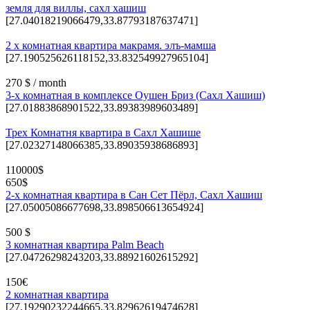
земля для виллы, сахл хашиш
[27.04018219066479,33.87793187637471]
2 х комнатная квартира макрамя. элъ-мамша
[27.190525626118152,33.832549927965104]
270 $ / month
3-х комнатная в комплексе Оушен Бриз (Сахл Хашиш)
[27.01883868901522,33.89383989603489]
Трех Комнатня квартира в Сахл Хашише
[27.02327148066385,33.89035938686893]
110000$
650$
2-х комнатная квартира в Сан Сет Пёрл, Сахл Хашиш
[27.05005086677698,33.898506613654924]
500 $
3 комнатная квартира Palm Beach
[27.04726298243203,33.88921602615292]
150€
2 комнатная квартира
[27.19290232244665,33.82962619474628]