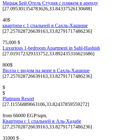
Мираж Бей Отель Студия с пляжем в аренду
[27.095301354783626,33.84337526130688]
40$
квартира с 1 спальней в Сахль-Хашише
[27.257028726639163,33.82791717486236]
75,000 $
Luxurious 1-bedroom Apartment in Sahl-Hashish
[27.019172329333752,33.892435316621686]
800$
Вилла с видом на море в Сахль-Хашише
[27.257028726639163,33.82791717486236]
$
$
Platinum Resort
[27.11556889663106,33.82437859559272]
from 66000 EGP/sqm.
Квартира с 1 спальней в Аль-Хадабе
[27.257028726639163,33.82791717486236]
31000 $